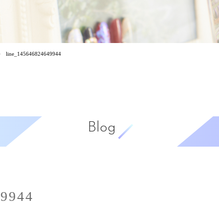
line_145646824649944
Blog
49944